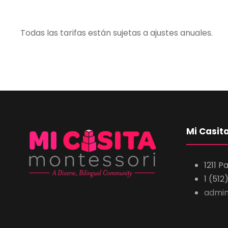
Todas las tarifas están sujetas a ajustes anuales.
Mi Casit
1211 P
1 (512
admin