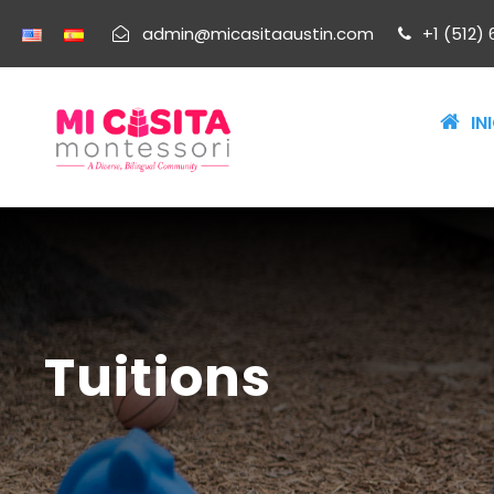
admin@micasitaaustin.com
+1 (512) 
IN
Tuitions