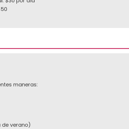
: $30 por día
$50
entes maneras:
a de verano)