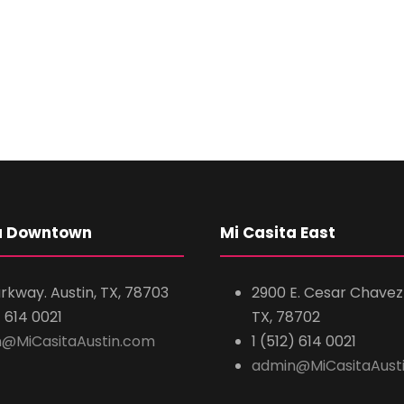
a Downtown
Mi Casita East
arkway. Austin, TX, 78703
2900 E. Cesar Chavez 
) 614 0021
TX, 78702
@MiCasitaAustin.com
1 (512) 614 0021
admin@MiCasitaAust